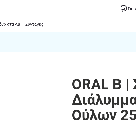
Τα 
νο στα ΑΒ
Συνταγές
ORAL B |
Διάλυμμα
Ούλων 2