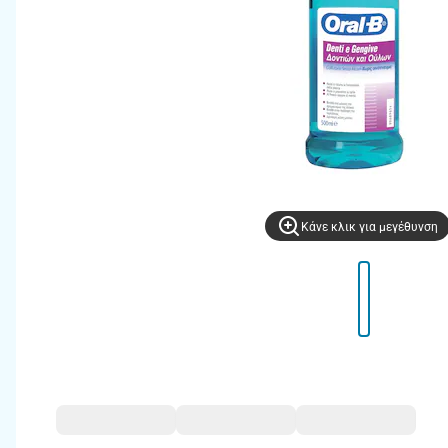
Kάνε κλικ για μεγέθυνση