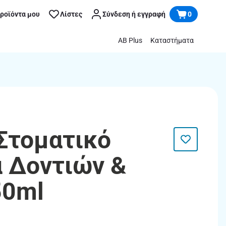
προϊόντα μου
Λίστες
Σύνδεση ή εγγραφή
0
AB Plus
Καταστήματα
 Στοματικό
 Δοντιών &
50ml