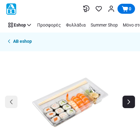
Παράλειψη
0
Eshop
Προσφορές
Φυλλάδια
Summer Shop
Μόνο στ
AB eshop