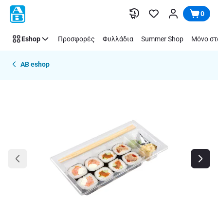
Παράλειψη
0
Eshop
Προσφορές
Φυλλάδια
Summer Shop
Μόνο στ
AB eshop