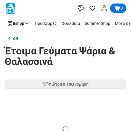
Παράλειψη
0
Eshop
Προσφορές
Φυλλάδια
Summer Shop
Μόνο στ
AB
Έτοιμα Γεύματα Ψάρια &
Θαλασσινά
Φίλτρα & Ταξινόμηση