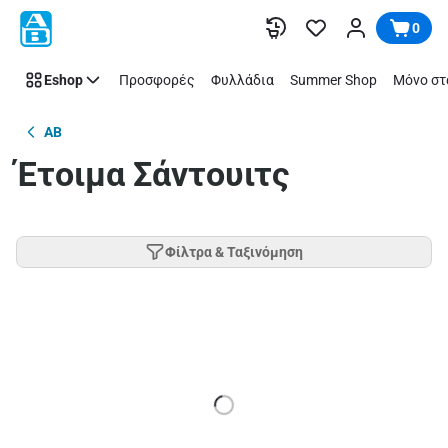
Παράλειψη
0
Eshop
Προσφορές
Φυλλάδια
Summer Shop
Μόνο στ
AB
Έτοιμα Σάντουιτς
Φίλτρα & Ταξινόμηση