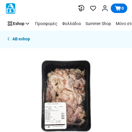
Παράλειψη
0
Eshop
Προσφορές
Φυλλάδια
Summer Shop
Μόνο στ
AB eshop