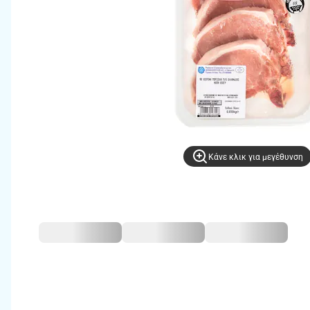
Kάνε κλικ για μεγέθυνση