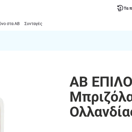
Τα 
νο στα ΑΒ
Συνταγές
ΑΒ ΕΠΙΛΟ
Μπριζόλα
Ολλανδία