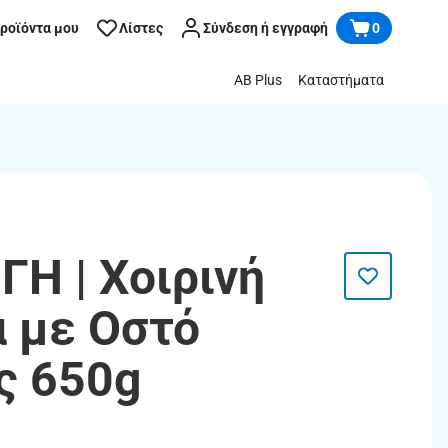
προϊόντα μου
Λίστες
Σύνδεση ή εγγραφή
0
AB Plus
Καταστήματα
ΓΗ | Χοιρινή
 με Οστό
ς 650g