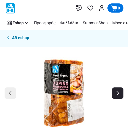
Παράλειψη
0
Eshop
Προσφορές
Φυλλάδια
Summer Shop
Μόνο στ
AB eshop