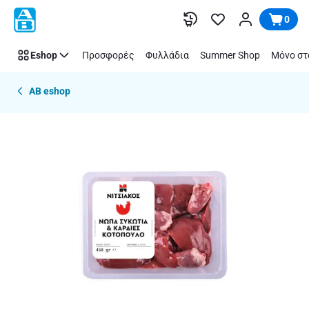
Παράλειψη
0
Eshop
Προσφορές
Φυλλάδια
Summer Shop
Μόνο στ
AB eshop