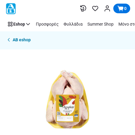
Παράλειψη
0
Eshop
Προσφορές
Φυλλάδια
Summer Shop
Μόνο στ
AB eshop