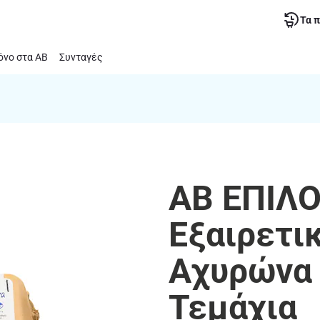
Τα 
νο στα ΑΒ
Συνταγές
ΑΒ ΕΠΙΛΟ
Εξαιρετι
Αχυρώνα 
Τεμάχια