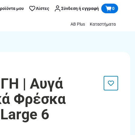
προϊόντα μου
Λίστες
Σύνδεση ή εγγραφή
0
AB Plus
Καταστήματα
ΓΗ | Αυγά
κά Φρέσκα
Large 6