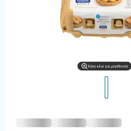
Kάνε κλικ για μεγέθυνση