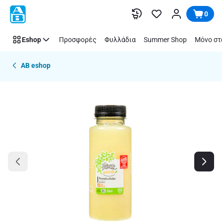
Παράλειψη
0
Eshop
Προσφορές
Φυλλάδια
Summer Shop
Μόνο στ
AB eshop