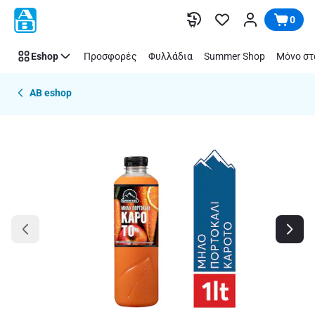
Παράλειψη
0
Eshop
Προσφορές
Φυλλάδια
Summer Shop
Μόνο στ
AB eshop