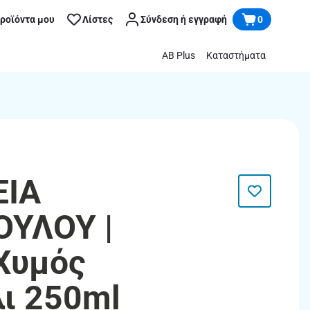
προϊόντα μου
Λίστες
Σύνδεση ή εγγραφή
0
AB Plus
Καταστήματα
ΕΙΑ
ΟΥΛΟΥ |
Χυμός
ι 250ml