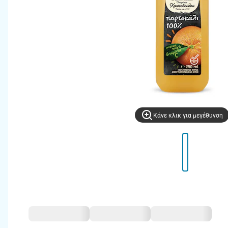
Kάνε κλικ για μεγέθυνση