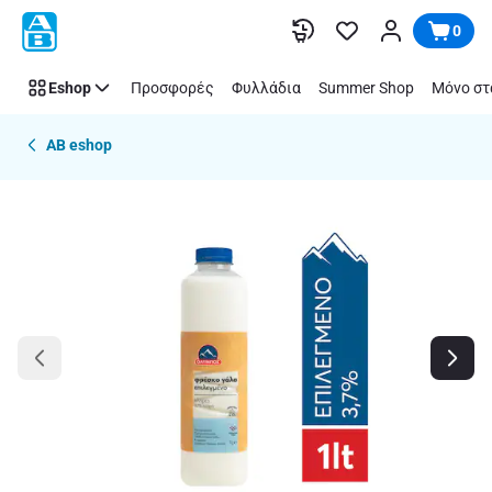
Παράλειψη
0
Eshop
Προσφορές
Φυλλάδια
Summer Shop
Μόνο στ
AB eshop