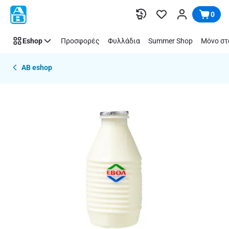
Παράλειψη
0
Eshop
Προσφορές
Φυλλάδια
Summer Shop
Μόνο στ
AB eshop