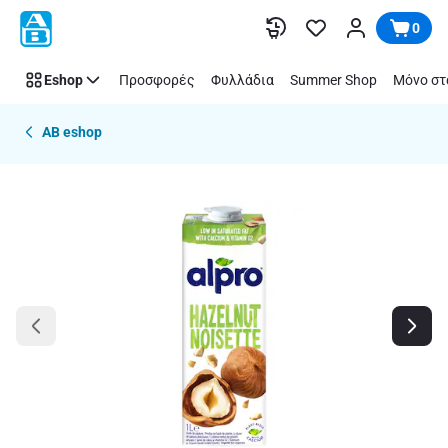
Παράλειψη
0
Eshop
Προσφορές
Φυλλάδια
Summer Shop
Μόνο στ
AB eshop