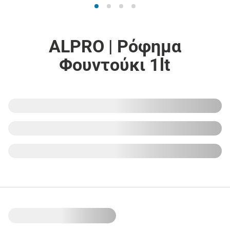
ALPRO | Ρόφημα
Φουντούκι 1lt