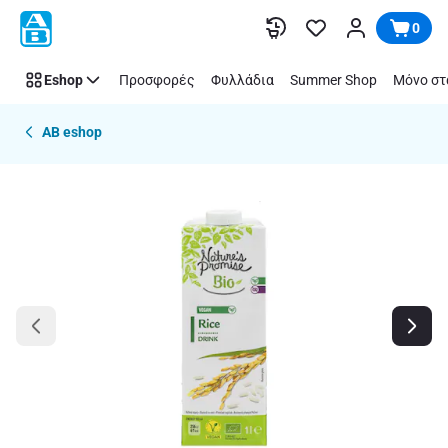
Παράλειψη
0
Eshop
Προσφορές
Φυλλάδια
Summer Shop
Μόνο στ
AB eshop