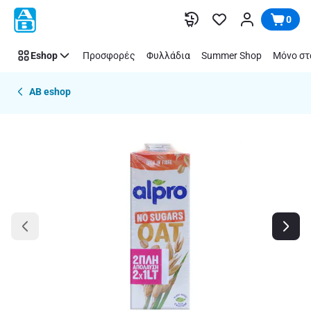
Παράλειψη
0
Eshop
Προσφορές
Φυλλάδια
Summer Shop
Μόνο στ
AB eshop