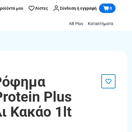
προϊόντα μου
Λίστες
Σύνδεση ή εγγραφή
0
AB Plus
Καταστήματα
Ρόφημα
rotein Plus
ι Κακάο 1lt