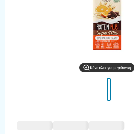
Kάνε κλικ για μεγέθυνση