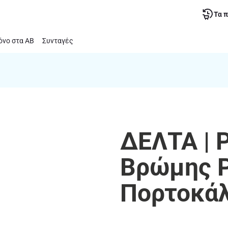
Τα 
νο στα ΑΒ
Συνταγές
ΔΕΛΤΑ | 
Βρώμης P
Πορτοκάλ