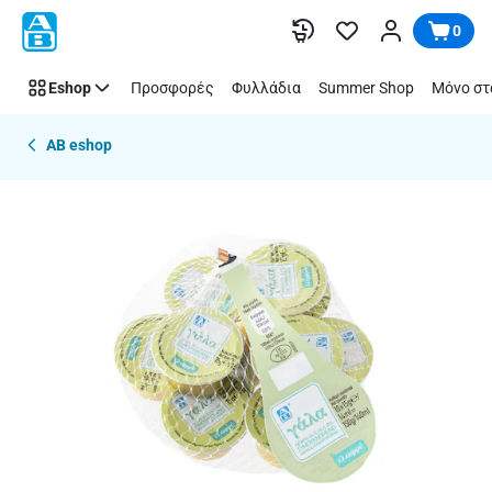
Παράλειψη
0
Eshop
Προσφορές
Φυλλάδια
Summer Shop
Μόνο στ
AB eshop