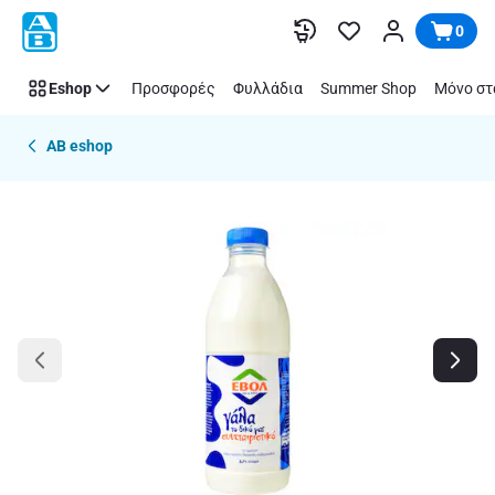
Παράλειψη
0
Eshop
Προσφορές
Φυλλάδια
Summer Shop
Μόνο στ
AB eshop