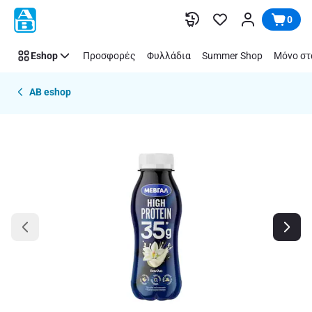
Παράλειψη
0
Eshop
Προσφορές
Φυλλάδια
Summer Shop
Μόνο στ
AB eshop