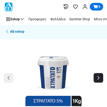
Παράλειψη
0
Eshop
Προσφορές
Φυλλάδια
Summer Shop
Μόνο στ
AB eshop