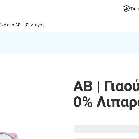
Τα 
νο στα ΑΒ
Συνταγές
ΑΒ | Γιαο
0% Λιπαρ