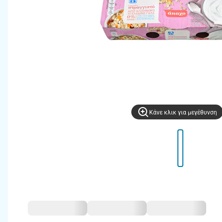
Kάνε κλικ για μεγέθυνση