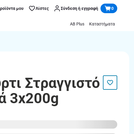
προϊόντα μου
Λίστες
Σύνδεση ή εγγραφή
0
AB Plus
Καταστήματα
ύρτι Στραγγιστό
ά 3x200g