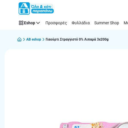
Παράλειψη
Eshop
Προσφορές
Φυλλάδια
Summer Shop
Μό
AB eshop
Γιαούρτι Στραγγιστό 0% Λιπαρά 3x200g