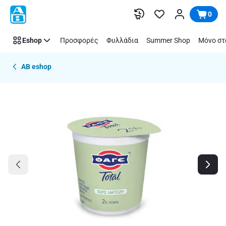
Παράλειψη
0
Eshop
Προσφορές
Φυλλάδια
Summer Shop
Μόνο στ
AB eshop