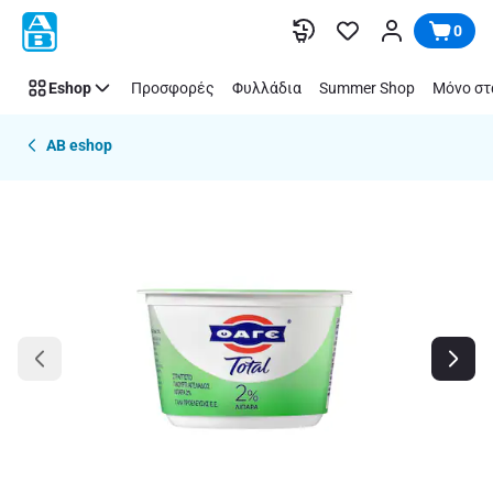
Παράλειψη
0
Eshop
Προσφορές
Φυλλάδια
Summer Shop
Μόνο στ
AB eshop