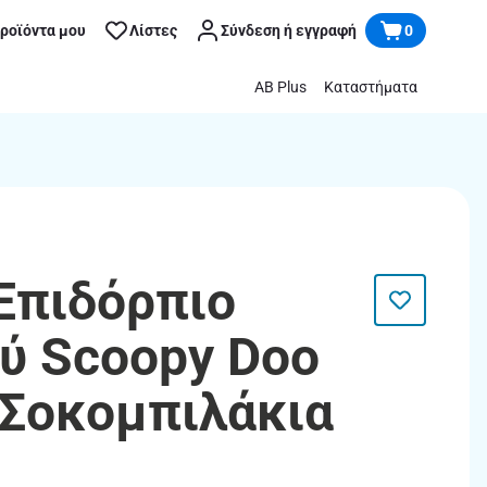
προϊόντα μου
Λίστες
Σύνδεση ή εγγραφή
0
AB Plus
Καταστήματα
 Επιδόρπιο
ού Scoopy Doo
Σοκομπιλάκια