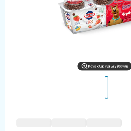
Kάνε κλικ για μεγέθυνση