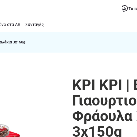
Τα 
νο στα ΑΒ
Συνταγές
πιλάκια 3x150g
ΚΡΙ ΚΡΙ |
Γιαουρτι
Φράουλα 
3x150g