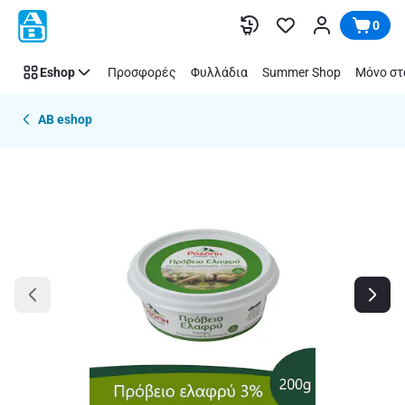
Παράλειψη
0
Eshop
Προσφορές
Φυλλάδια
Summer Shop
Μόνο στ
AB eshop