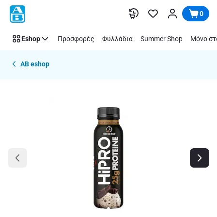
Παράλειψη
0
Eshop
Προσφορές
Φυλλάδια
Summer Shop
Μόνο στ
AB eshop