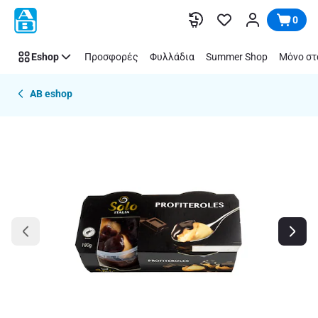
Παράλειψη
0
Eshop
Προσφορές
Φυλλάδια
Summer Shop
Μόνο στ
AB eshop