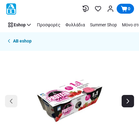
Παράλειψη
0
Eshop
Προσφορές
Φυλλάδια
Summer Shop
Μόνο στ
AB eshop