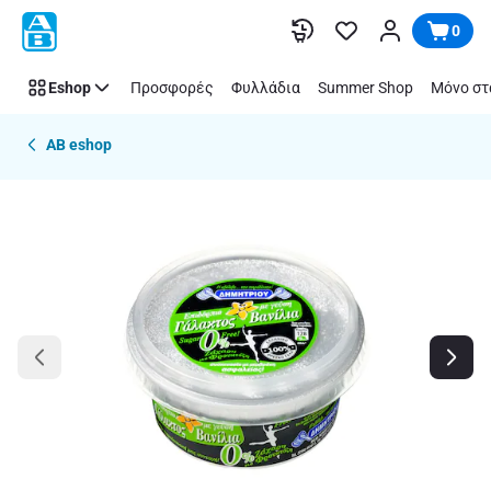
Παράλειψη
0
Eshop
Προσφορές
Φυλλάδια
Summer Shop
Μόνο στ
AB eshop