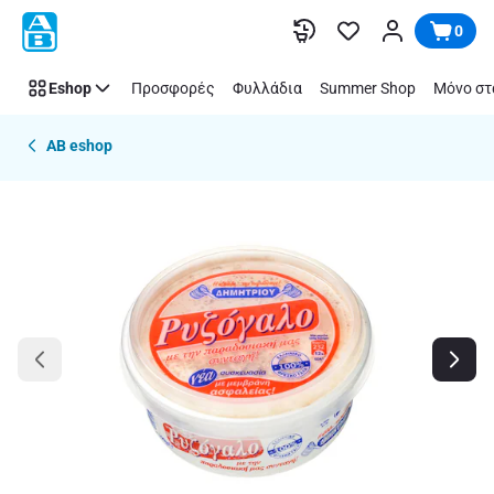
Παράλειψη
0
Eshop
Προσφορές
Φυλλάδια
Summer Shop
Μόνο στ
AB eshop