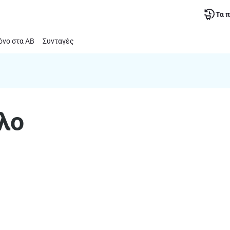
Τα 
νο στα ΑΒ
Συνταγές
λο