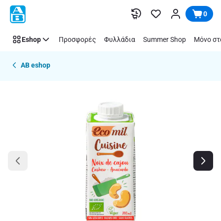
Παράλειψη
0
Eshop
Προσφορές
Φυλλάδια
Summer Shop
Μόνο στ
AB eshop