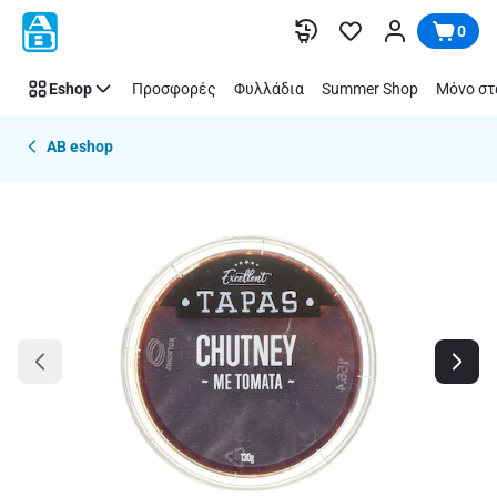
Παράλειψη
0
Eshop
Προσφορές
Φυλλάδια
Summer Shop
Μόνο στ
AB eshop