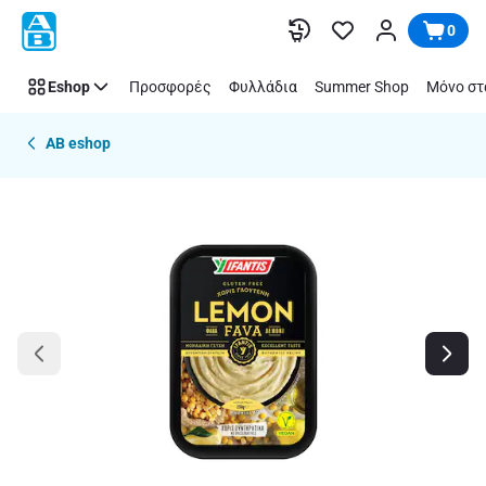
Παράλειψη
0
Eshop
Προσφορές
Φυλλάδια
Summer Shop
Μόνο στ
AB eshop