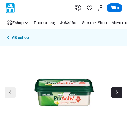
Παράλειψη
0
Eshop
Προσφορές
Φυλλάδια
Summer Shop
Μόνο στ
AB eshop