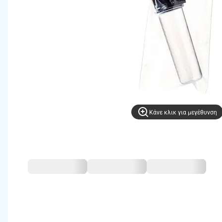
Kάνε κλικ για μεγέθυνση