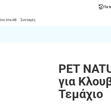
Τα 
νο στα ΑΒ
Συνταγές
PET NATU
για Κλου
Τεμάχιο