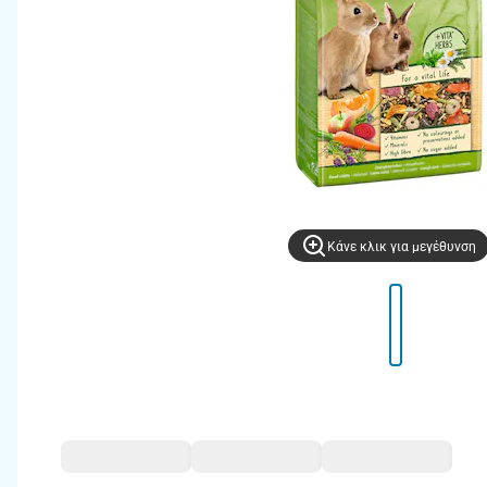
Kάνε κλικ για μεγέθυνση