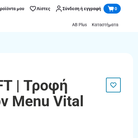
προϊόντα μου
Λίστες
Σύνδεση ή εγγραφή
0
AB Plus
Καταστήματα
T | Τροφή
ν Menu Vital