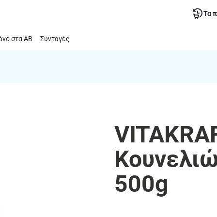
Τα 
νο στα ΑΒ
Συνταγές
VITAKRAF
Κουνελιώ
500g