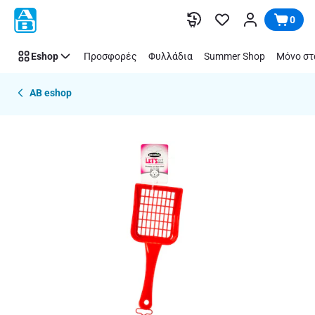
Παράλειψη
0
Eshop
Προσφορές
Φυλλάδια
Summer Shop
Μόνο στ
AB eshop