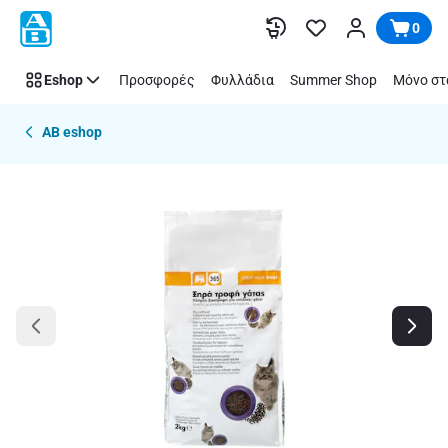
Παράλειψη
0
Eshop
Προσφορές
Φυλλάδια
Summer Shop
Μόνο στ
AB eshop