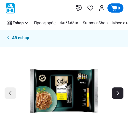
Παράλειψη
0
Eshop
Προσφορές
Φυλλάδια
Summer Shop
Μόνο στ
AB eshop