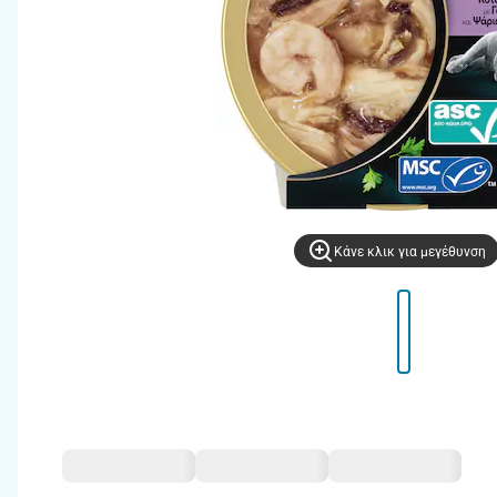
Kάνε κλικ για μεγέθυνση