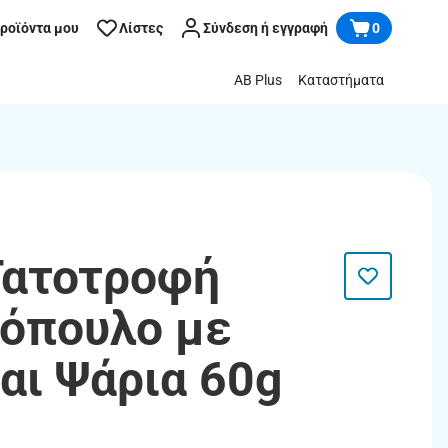
προϊόντα μου
Λίστες
Σύνδεση ή εγγραφή
0
AB Plus
Καταστήματα
Γατοτροφή
τόπουλο με
αι Ψάρια 60g