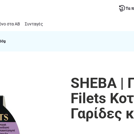
Τα 
νο στα ΑΒ
Συνταγές
 60g
SHEBA | 
Filets Κο
Γαρίδες κ