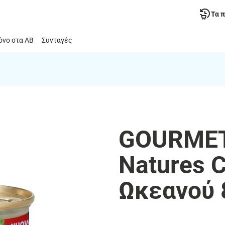
Τα 
νο στα ΑΒ
Συνταγές
GOURMET
Natures C
Ωκεανού 