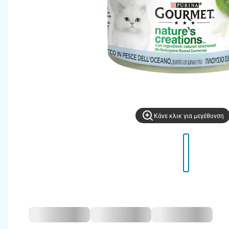
Kάνε κλικ για μεγέθυνση