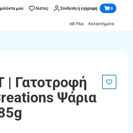
προϊόντα μου
Λίστες
Σύνδεση ή εγγραφή
0
AB Plus
Καταστήματα
 | Γατοτροφή
reations Ψάρια
85g