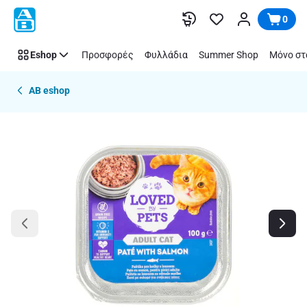
Παράλειψη
0
Eshop
Προσφορές
Φυλλάδια
Summer Shop
Μόνο στ
AB eshop