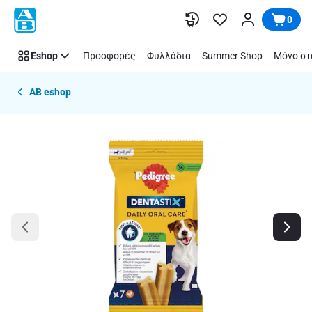
Παράλειψη
0
Eshop
Προσφορές
Φυλλάδια
Summer Shop
Μόνο στ
AB eshop