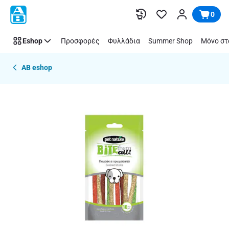
Παράλειψη
0
Eshop
Προσφορές
Φυλλάδια
Summer Shop
Μόνο στ
AB eshop