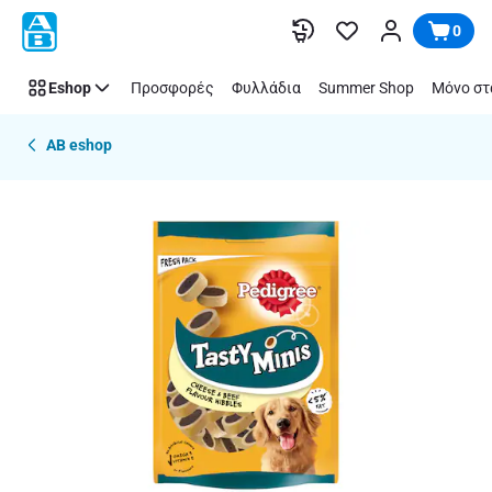
Παράλειψη
0
Eshop
Προσφορές
Φυλλάδια
Summer Shop
Μόνο στ
AB eshop